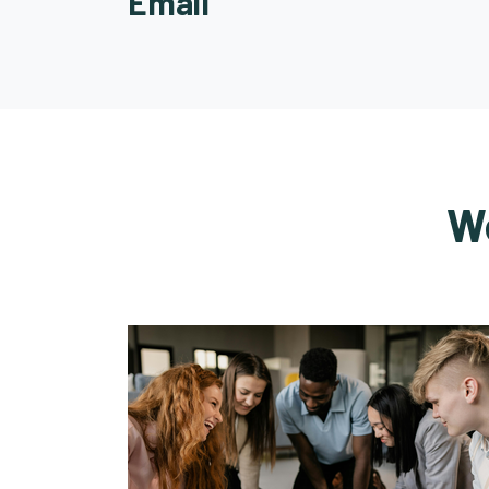
Email
W